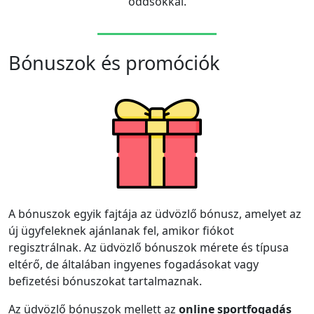
oddsokkal.
Bónuszok és promóciók
A bónuszok egyik fajtája az üdvözlő bónusz, amelyet az
új ügyfeleknek ajánlanak fel, amikor fiókot
regisztrálnak. Az üdvözlő bónuszok mérete és típusa
eltérő, de általában ingyenes fogadásokat vagy
befizetési bónuszokat tartalmaznak.
Az üdvözlő bónuszok mellett az
online sportfogadás