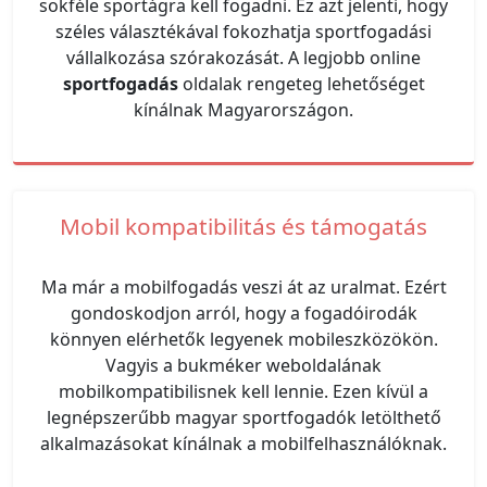
sokféle sportágra kell fogadni. Ez azt jelenti, hogy
széles választékával fokozhatja sportfogadási
vállalkozása szórakozását. A legjobb online
sportfogadás
oldalak rengeteg lehetőséget
kínálnak Magyarországon.
Mobil kompatibilitás és támogatás
Ma már a mobilfogadás veszi át az uralmat. Ezért
gondoskodjon arról, hogy a fogadóirodák
könnyen elérhetők legyenek mobileszközökön.
Vagyis a bukméker weboldalának
mobilkompatibilisnek kell lennie. Ezen kívül a
legnépszerűbb magyar sportfogadók letölthető
alkalmazásokat kínálnak a mobilfelhasználóknak.