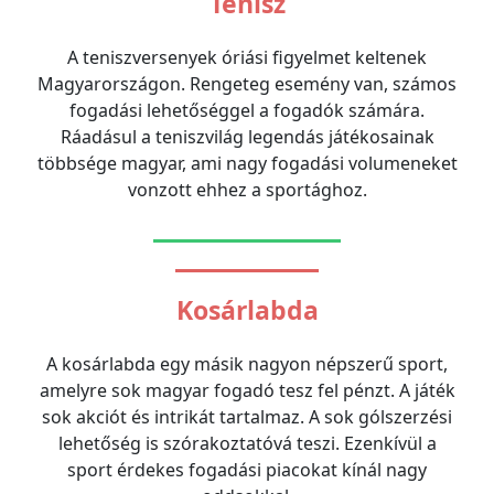
Tenisz
A teniszversenyek óriási figyelmet keltenek
Magyarországon. Rengeteg esemény van, számos
fogadási lehetőséggel a fogadók számára.
Ráadásul a teniszvilág legendás játékosainak
többsége magyar, ami nagy fogadási volumeneket
vonzott ehhez a sportághoz.
Kosárlabda
A kosárlabda egy másik nagyon népszerű sport,
amelyre sok magyar fogadó tesz fel pénzt. A játék
sok akciót és intrikát tartalmaz. A sok gólszerzési
lehetőség is szórakoztatóvá teszi. Ezenkívül a
sport érdekes fogadási piacokat kínál nagy