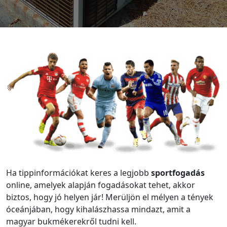
Ha tippinformációkat keres a legjobb
sportfogadás
online, amelyek alapján fogadásokat tehet, akkor
biztos, hogy jó helyen jár! Merüljön el mélyen a tények
óceánjában, hogy kihalászhassa mindazt, amit a
magyar bukmékerekről tudni kell.