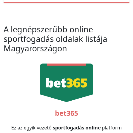
A legnépszerűbb online
sportfogadás oldalak listája
Magyarországon
bet365
Ez az egyik vezető
sportfogadás online
platform