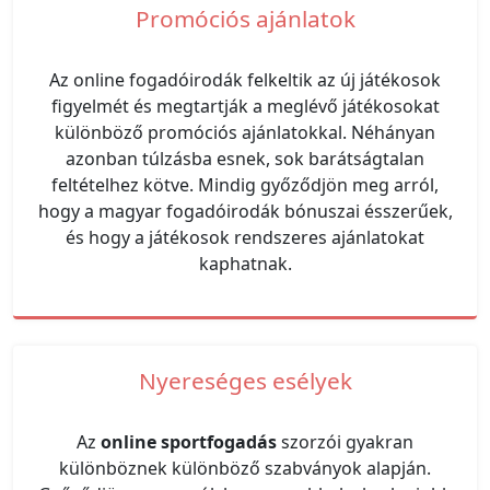
Promóciós ajánlatok
Az online fogadóirodák felkeltik az új játékosok
figyelmét és megtartják a meglévő játékosokat
különböző promóciós ajánlatokkal. Néhányan
azonban túlzásba esnek, sok barátságtalan
feltételhez kötve. Mindig győződjön meg arról,
hogy a magyar fogadóirodák bónuszai ésszerűek,
és hogy a játékosok rendszeres ajánlatokat
kaphatnak.
Nyereséges esélyek
Az
online sportfogadás
szorzói gyakran
különböznek különböző szabványok alapján.