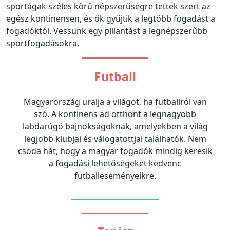
sportágak széles körű népszerűségre tettek szert az
egész kontinensen, és ők gyűjtik a legtöbb fogadást a
fogadóktól. Vessünk egy pillantást a legnépszerűbb
sportfogadásokra.
Futball
Magyarország uralja a világot, ha futballról van
szó. A kontinens ad otthont a legnagyobb
labdarúgó bajnokságoknak, amelyekben a világ
legjobb klubjai és válogatottjai találhatók. Nem
csoda hát, hogy a magyar fogadók mindig keresik
a fogadási lehetőségeket kedvenc
futballeseményeikre.