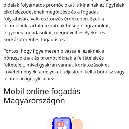
oldalak folyamatos promóciókat is kínálnak az ügyfelek
elköteleződésének megőrzése és a fogadás
folytatására való ösztönzés érdekében. Ezek a
promóciók tartalmazhatnak hűségprogramokat,
ingyenes fogadásokat, megnövelt esélyeket és
kockázatmentes fogadásokat.
Fontos, hogy figyelmesen olvassa el ezeknek a
bónuszoknak és promócióknak a feltételeit és
feltételeit, mivel gyakran vannak korlátozások és
követelmények, amelyeket teljesíteni kell a bónusz vagy
promóció igényléséhez.
Mobil online fogadás
Magyarországon