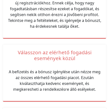
új regisztrációkhoz. Ennek célja, hogy nagy
fogadtatásban részesítse ezeket a fogadókat, és
segítsen nekik otthon érezni a jövőbeni profitot.
Tekintse meg a feltételeket, és igényelje a bónuszt,
ha érdekesnek találja őket.
Válasszon az elérhető fogadási
események közül
A befizetés és a bónusz igénylése után nézze meg
az összes elérhető fogadási piacot. Ezután
kiválaszthatja kedvenc eseményeit, és
megkeresheti a rendelkezésre álló esélyeket.